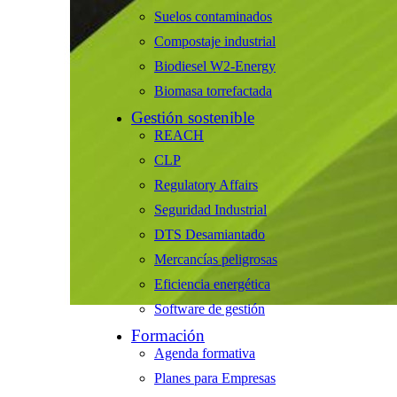
Suelos contaminados
Compostaje industrial
Biodiesel W2-Energy
Biomasa torrefactada
Gestión sostenible
REACH
CLP
Regulatory Affairs
Seguridad Industrial
DTS Desamiantado
Mercancías peligrosas
Eficiencia energética
Software de gestión
Formación
Agenda formativa
Planes para Empresas